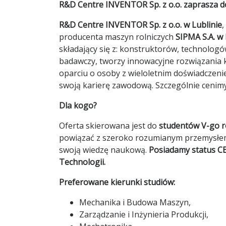
R&D Centre INVENTOR Sp. z o.o. zaprasza
R&D Centre INVENTOR Sp. z o.o. w Lublinie
producenta maszyn rolniczych
SIPMA S.A. w 
składający się z: konstruktorów, technolog
badawczy, tworzy innowacyjne rozwiązania 
oparciu o osoby z wieloletnim doświadcze
swoją karierę zawodową. Szczególnie cenimy
Dla kogo?
Oferta skierowana jest do
studentów V-go 
powiązać z szeroko rozumianym przemysłem
swoją wiedzę naukową.
Posiadamy status CB
Technologii.
Preferowane kierunki studiów:
Mechanika i Budowa Maszyn,
Zarządzanie i Inżynieria Produkcji,