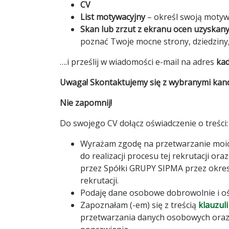
CV
List motywacyjny
– określ swoją motywa
Skan lub zrzut z ekranu ocen uzyskan
poznać Twoje mocne strony, dziedziny,
….i prześlij w wiadomości e-mail na adres
ka
Uwaga! Skontaktujemy się z wybranymi kan
Nie zapomnij!
Do swojego CV dołącz oświadczenie o treści:
Wyrażam zgodę na przetwarzanie moic
do realizacji procesu tej rekrutacji or
przez Spółki GRUPY SIPMA przez okres 
rekrutacji.
Podaję dane osobowe dobrowolnie i oś
Zapoznałam (-em) się z treścią
klauzuli
przetwarzania danych osobowych oraz p